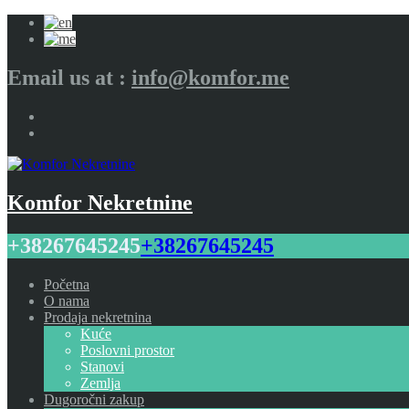
Email us at :
info@komfor.me
Komfor Nekretnine
+38267645245
+38267645245
Početna
O nama
Prodaja nekretnina
Kuće
Poslovni prostor
Stanovi
Zemlja
Dugoročni zakup