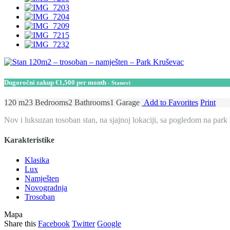
Dugoročni zakup
€1,500 per month
- Stanovi
120 m2
3 Bedrooms
2 Bathrooms
1 Garage
Add to Favorites
Print
Nov i luksuzan tosoban stan, na sjajnoj lokaciji, sa pogledom na park
Karakteristike
Klasika
Lux
Namješten
Novogradnja
Trosoban
Mapa
Share this
Facebook
Twitter
Google