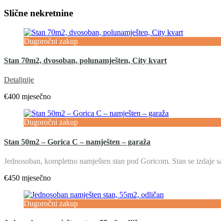
Slične nekretnine
Dugoročni zakup
Stan 70m2, dvosoban, polunamješten, City kvart
Detaljnije
€400 mjesečno
Dugoročni zakup
Stan 50m2 – Gorica C – namješten – garaža
Jednosoban, kompletno namješten stan pod Goricom. Stan se izdaje
€450 mjesečno
Dugoročni zakup