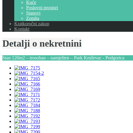
Kuće
Poslovni prostori
Stanovi
Zemlja
Kratkoročni zakup
Kontakt
Detalji o nekretnini
Stan 120m2 – trosoban – namješten – Park Kruševac - Podgorica