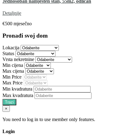
Jednosoban namješten stan, 55m2, odličan
Detaljnije
€500 mjesečno
Pronađi svoj dom
Lokacija
Status
Vrsta nekretnine
Min cijena
Max cijena
Min Price
Max Price
Min kvadratura
Max kvadratura
×
You need to log in to use member only features.
Login