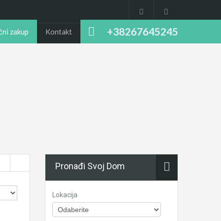
+38267645245
čni zakup
Kontakt
Pronađi Svoj Dom
Lokacija