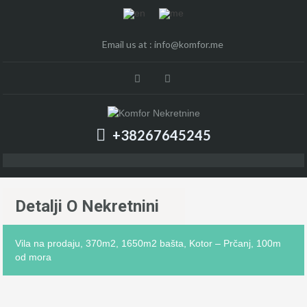
Email us at :
info@komfor.me
+38267645245
Detalji O Nekretnini
Vila na prodaju, 370m2, 1650m2 bašta, Kotor – Prčanj, 100m
od mora