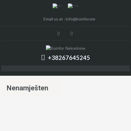
Email us at :
info@komfor.me
+38267645245
Nenamješten