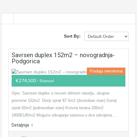
Sort By:
Savrsen duplex 152m2 – novogradnja-
Podgorica
Prodaja nekretnina
€274,500
- Stanovi
Opis: Savrsen duplex u novom elitnom naselju, ukupne
povrsine 152m2. Donji sprat 87.5m2 (dvosoban stan) Gornji
sprat 65m2 (jednosoban stan) Krovna terasa 205m2
1800EUR/m2 Moguće odvajanje stanova u dva odvojena.…
Detaljnije