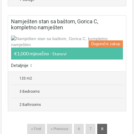
Namješten stan sa baštom, Gorica C,
kompletno namješten
Dugoročni zakup
€1,000 mjesečno
- Stanovi
Detaljnije
120 m2
3 Bedrooms
2 Bathrooms
« First
« Previous
6
7
8