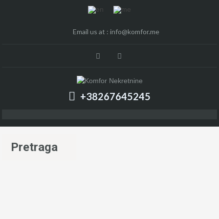
Email us at :
info@komfor.me
+38267645245
Pretraga